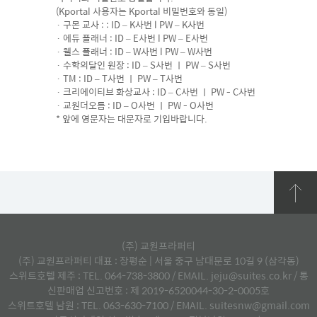
(Kportal 사용자는 Kportal 비밀번호와 동일)
· 구몬 교사 : : ID – K사번 l PW – K사번
· 에듀 플래너 : ID – E사번 l PW – E사번
· 웰스 플래너 : ID – W사번 l PW – W사번
· 수학의달인 원장 : ID – S사번 ㅣ PW – S사번
· TM : ID – T사번 ㅣ PW – T사번
· 크리에이티브 화상교사 : ID – C사번 ㅣ PW - C사번
· 교원더오름 : ID – O사번 ㅣ PW - O사번
* 앞에 영문자는 대문자로 기입바랍니다.
(주) 교원프라퍼티
(주) 교원프라퍼티 대표 : 장평순 | 서울 중구 남대문로 10길 9 (삼각동)
스위트호텔 제주 : TEL. 064-738-3800 / EMAIL. jeju@suites.co.kr / 통
신판매업 신고번호 : 제 2019-6520044-30-2-0005호
스위트호텔 남원 : TEL. 063-630-7100 / EMAIL. suitesnw@gmail.com